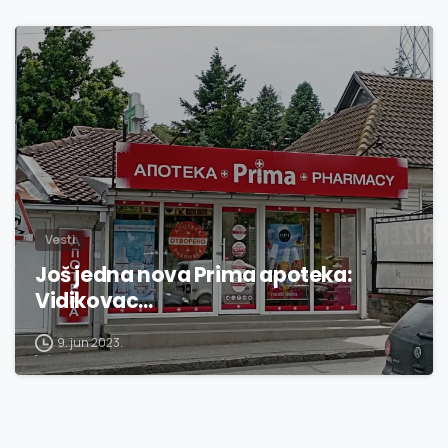
1
7
Vesti
Još jedna nova Prima apoteka:
Vidikovac…
9. jun 2023.