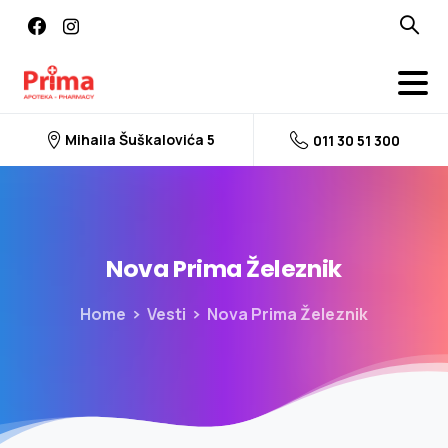
Mihaila Šuškalovića 5
011 30 51 300
Nova
Prima
Železnik
Home
Vesti
Nova Prima Železnik