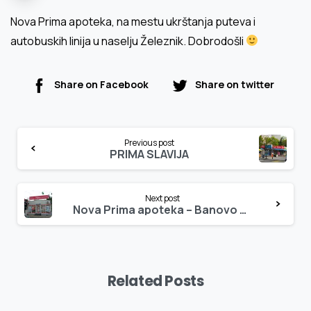
Nova Prima apoteka, na mestu ukrštanja puteva i
autobuskih linija u naselju Železnik. Dobrodošli
Share on Facebook
Share on twitter
Continue
Previous post
Reading
PRIMA SLAVIJA
Next post
Nova Prima apoteka – Banovo Brdo 5!
Related Posts