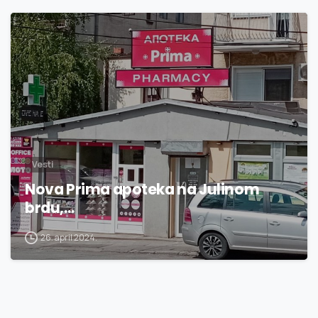
1
5
Vesti
Nova Prima apoteka na Julinom
brdu,…
26. april 2024.