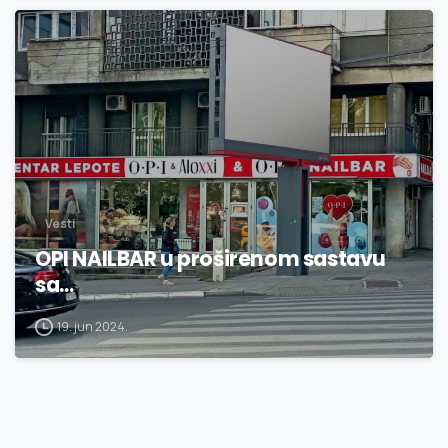
1
7
Vesti
OPI NAILBAR u proširenom sastavu
sa…
19. jun 2024.