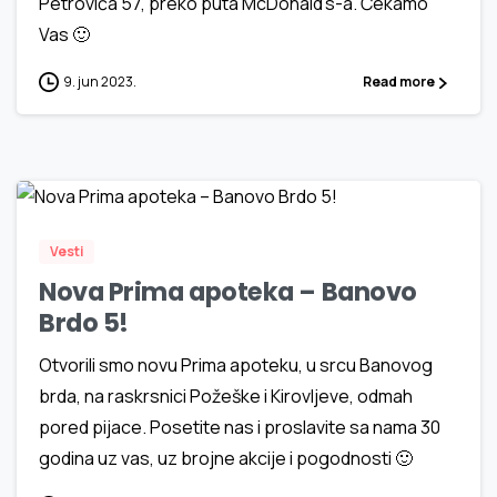
Petrovića 57, preko puta McDonald’s-a. Čekamo
Vas 🙂
9. jun 2023.
Read more
1
6
Vesti
Nova Prima apoteka – Banovo
Brdo 5!
Otvorili smo novu Prima apoteku, u srcu Banovog
brda, na raskrsnici Požeške i Kirovljeve, odmah
pored pijace. Posetite nas i proslavite sa nama 30
godina uz vas, uz brojne akcije i pogodnosti 🙂