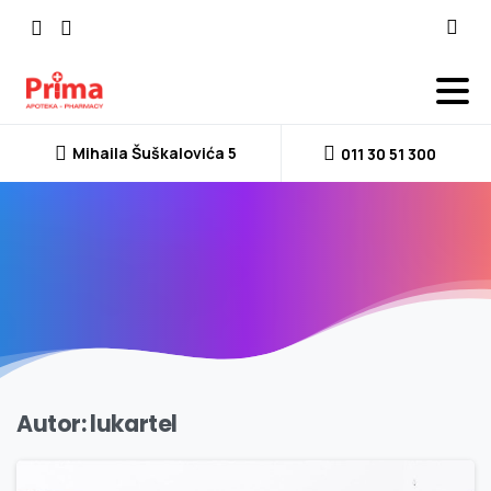
Mihaila Šuškalovića 5
011 30 51 300
Autor:
lukartel