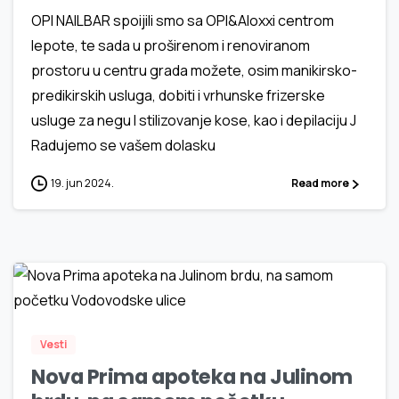
OPI NAILBAR spoijili smo sa OPI&Aloxxi centrom
lepote, te sada u proširenom i renoviranom
prostoru u centru grada možete, osim manikirsko-
predikirskih usluga, dobiti i vrhunske frizerske
usluge za negu I stilizovanje kose, kao i depilaciju J
Radujemo se vašem dolasku
19. jun 2024.
Read more
1
5
Vesti
Nova Prima apoteka na Julinom