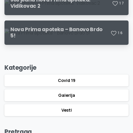
1
7
Vidikovac 2
Nova Prima apoteka – Banovo Brdo
1
6
5!
Kategorije
Covid 19
Galerija
Vesti
Pretraga