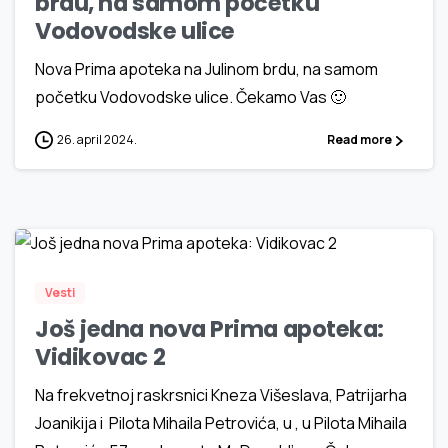
brdu, na samom početku
Vodovodske ulice
Nova Prima apoteka na Julinom brdu, na samom
početku Vodovodske ulice. Čekamo Vas 🙂
26. april 2024.
Read more
1
7
Vesti
Još jedna nova Prima apoteka:
Vidikovac 2
Na frekvetnoj raskrsnici Kneza Višeslava, Patrijarha
Joanikija i Pilota Mihaila Petrovića, u , u Pilota Mihaila