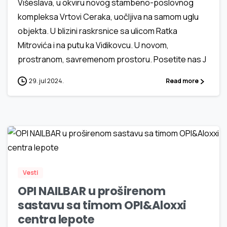
Višeslava, u okviru novog stambeno-poslovnog
kompleksa Vrtovi Ceraka, uočljiva na samom uglu
objekta. U blizini raskrsnice sa ulicom Ratka
Mitrovića i na putu ka Vidikovcu. U novom,
prostranom, savremenom prostoru. Posetite nas J
29. jul 2024.
Read more
1
7
Vesti
OPI NAILBAR u proširenom
sastavu sa timom OPI&Aloxxi
centra lepote