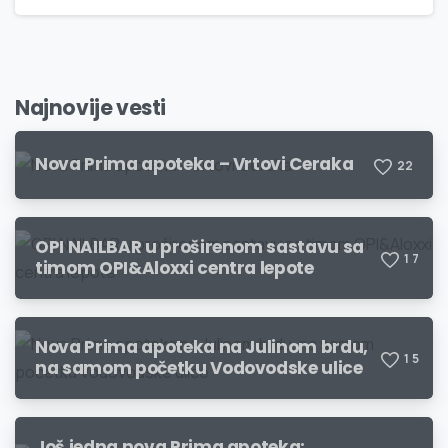
Najnovije vesti
Nova Prima apoteka – Vrtovi Ceraka
2
2
OPI NAILBAR u proširenom sastavu sa
1
7
timom OPI&Aloxxi centra lepote
Nova Prima apoteka na Julinom brdu,
1
5
na samom početku Vodovodske ulice
Još jedna nova Prima apoteka: