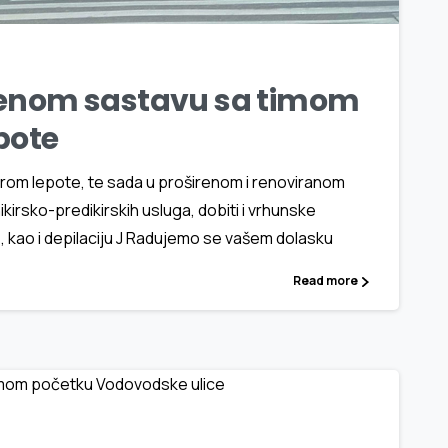
renom sastavu sa timom
pote
trom lepote, te sada u proširenom i renoviranom
irsko-predikirskih usluga, dobiti i vrhunske
e, kao i depilaciju J Radujemo se vašem dolasku
Read more
1
5