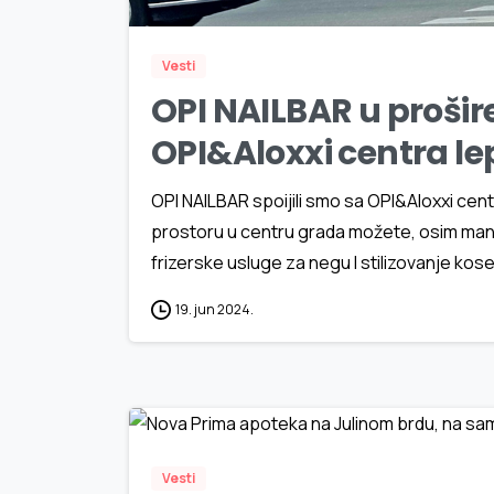
Vesti
OPI NAILBAR u proši
OPI&Aloxxi centra le
OPI NAILBAR spoijili smo sa OPI&Aloxxi cen
prostoru u centru grada možete, osim manik
frizerske usluge za negu I stilizovanje kos
19. jun 2024.
Vesti