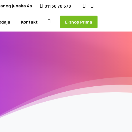
anog junaka 4a
011 36 70 678
E-shop Prima
odaja
Kontakt