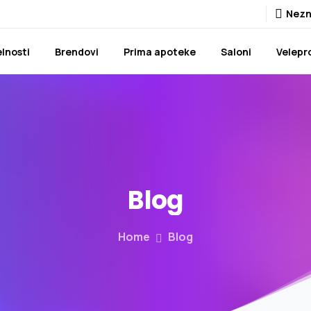
Nezn
lnosti
Brendovi
Prima apoteke
Saloni
Velepr
Blog
Home
Blog