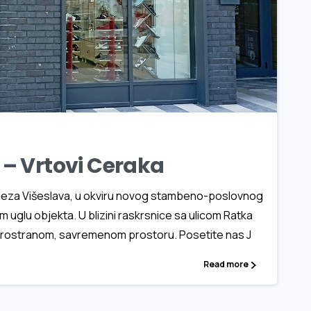
2
2
– Vrtovi Ceraka
Kneza Višeslava, u okviru novog stambeno-poslovnog
 uglu objekta. U blizini raskrsnice sa ulicom Ratka
, prostranom, savremenom prostoru. Posetite nas J
Read more