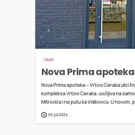
Vesti
Nova Prima apoteka 
Nova Prima apoteka – Vrtovi Ceraka ulici 
kompleksa Vrtovi Ceraka, uočljiva na samom
Mitrovića i na putu ka Vidikovcu. U novom
29. jul 2024.