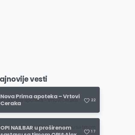
ajnovije vesti
Nova Prima apoteka – Vrtovi
2
2
Ceraka
OPI NAILBAR u proširenom
1
7
sastavu sa timom OPI&Aloxxi