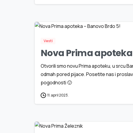
Vesti
Nova Prima apoteka 
Otvorili smo novu Prima apoteku, u srcu Ban
odmah pored pijace. Posetite nas i proslavi
pogodnosti 🙂
11. april 2023.