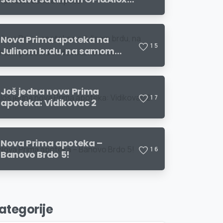
centra lepote
Nova Prima apoteka na
1
5
Julinom brdu, na samom
početku Vodovodske ulice
Još jedna nova Prima
1
7
apoteka: Vidikovac 2
Nova Prima apoteka –
1
6
Banovo Brdo 5!
ategorije