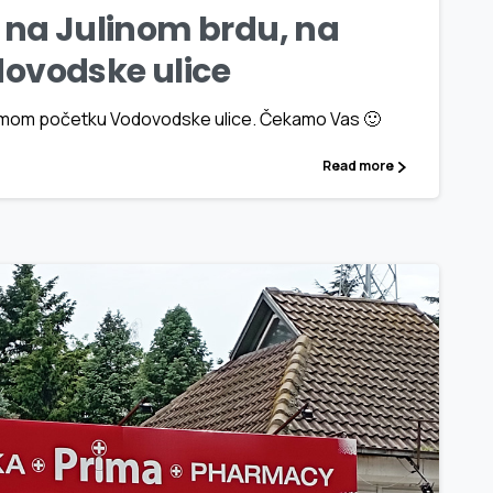
na Julinom brdu, na
ovodske ulice
samom početku Vodovodske ulice. Čekamo Vas 🙂
Read more