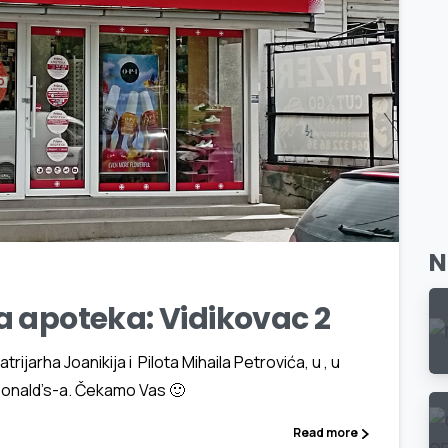
1
7
N
a apoteka: Vidikovac 2
rijarha Joanikija i Pilota Mihaila Petrovića, u , u
Donald’s-a. Čekamo Vas 🙂
Read more