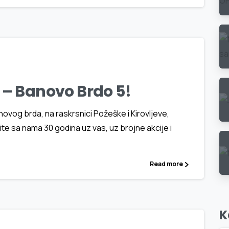
1
6
– Banovo Brdo 5!
ovog brda, na raskrsnici Požeške i Kirovljeve,
te sa nama 30 godina uz vas, uz brojne akcije i
Read more
1
1
K