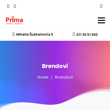
Mihaila Šuškalovića 5
011 30 51 300
Brendovi
Home
Brendovi